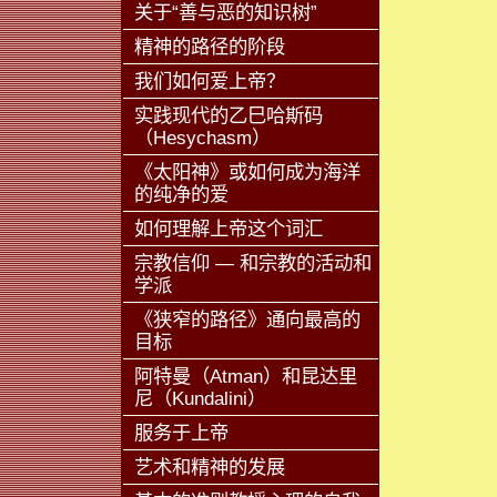
关于“善与恶的知识树”
精神的路径的阶段
我们如何爱上帝？
实践现代的乙巳哈斯码
（Hesychasm）
《太阳神》或如何成为海洋
的纯净的爱
如何理解上帝这个词汇
宗教信仰 — 和宗教的活动和
学派
《狭窄的路径》通向最高的
目标
阿特曼（Atman）和昆达里
尼（Kundalini）
服务于上帝
艺术和精神的发展