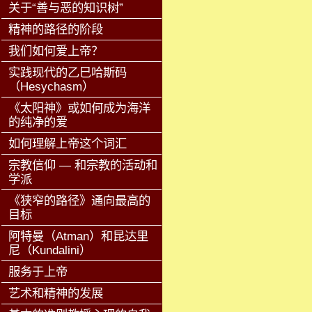
关于“善与恶的知识树”
精神的路径的阶段
我们如何爱上帝？
实践现代的乙巳哈斯码
（Hesychasm）
《太阳神》或如何成为海洋
的纯净的爱
如何理解上帝这个词汇
宗教信仰 — 和宗教的活动和
学派
《狭窄的路径》通向最高的
目标
阿特曼（Atman）和昆达里
尼（Kundalini）
服务于上帝
艺术和精神的发展