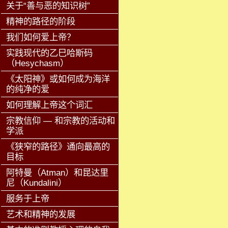
关于“善与恶的知识树”
精神的路径的阶段
我们如何爱上帝？
实践现代的乙巳哈斯码
（Hesychasm）
《太阳神》或如何成为海洋
的纯净的爱
如何理解上帝这个词汇
宗教信仰 — 和宗教的活动和
学派
《狭窄的路径》通向最高的
目标
阿特曼（Atman）和昆达里
尼（Kundalini）
服务于上帝
艺术和精神的发展