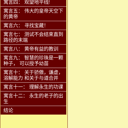
寓言四： 观望地平线!
寓言五： 伟大的皇帝天空下
的黄帝
寓言六： 寻找宝藏！
寓言七： 测试不会结束直到
路径的末端
寓言八： 黄帝有益的教训
寓言九： 智慧的珍珠是一颗
种子， 可以授予幼苗
寓言十： 关于骄傲，谦虚，
溶解能力 和关于与道合并
寓言十一： 理解永生的功课
寓言十二： 永生的老子的出
生
结论