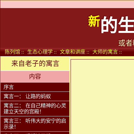
新
的
或者
陈列馆 ::
生态心理学 ::
文章和讲座 ::
大师的寓言 ::
来自老子的寓言
内容
序言
寓言一： 让路的蚂蚁
寓言二： 在自己精神的心灵
建立天空的宫殿！
寓言三： 听伟大的安宁的启
示录！