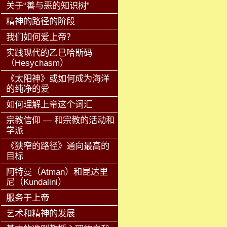
关于“善与恶的知识树”
精神的路径的阶段
我们如何爱上帝？
实践现代的乙巳哈斯码
（Hesychasm）
《太阳神》或如何成为海洋
的纯净的爱
如何理解上帝这个词汇
宗教信仰 — 和宗教的活动和
学派
《狭窄的路径》通向最高的
目标
阿特曼（Atman）和昆达里
尼（Kundalini）
服务于上帝
艺术和精神的发展