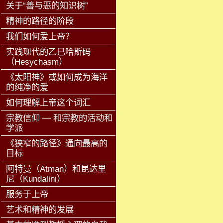
关于“善与恶的知识树”
精神的路径的阶段
我们如何爱上帝？
实践现代的乙巳哈斯码
（Hesychasm）
《太阳神》或如何成为海洋
的纯净的爱
如何理解上帝这个词汇
宗教信仰 — 和宗教的活动和
学派
《狭窄的路径》通向最高的
目标
阿特曼（Atman）和昆达里
尼（Kundalini）
服务于上帝
艺术和精神的发展