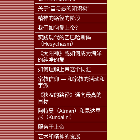
关于“善与恶的知识树”
精神的路径的阶段
我们如何爱上帝？
实践现代的乙巳哈斯码
（Hesychasm）
《太阳神》或如何成为海洋
的纯净的爱
如何理解上帝这个词汇
宗教信仰 — 和宗教的活动和
学派
《狭窄的路径》通向最高的
目标
阿特曼（Atman）和昆达里
尼（Kundalini）
服务于上帝
艺术和精神的发展