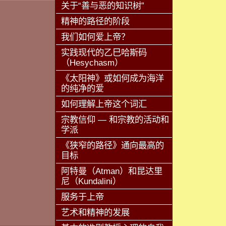
关于“善与恶的知识树”
精神的路径的阶段
我们如何爱上帝？
实践现代的乙巳哈斯码
（Hesychasm）
《太阳神》或如何成为海洋
的纯净的爱
如何理解上帝这个词汇
宗教信仰 — 和宗教的活动和
学派
《狭窄的路径》通向最高的
目标
阿特曼（Atman）和昆达里
尼（Kundalini）
服务于上帝
艺术和精神的发展