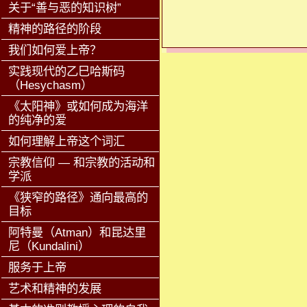
关于“善与恶的知识树”
精神的路径的阶段
我们如何爱上帝？
实践现代的乙巳哈斯码
（Hesychasm）
《太阳神》或如何成为海洋
的纯净的爱
如何理解上帝这个词汇
宗教信仰 — 和宗教的活动和
学派
《狭窄的路径》通向最高的
目标
阿特曼（Atman）和昆达里
尼（Kundalini）
服务于上帝
艺术和精神的发展