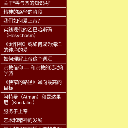
关于“善与恶的知识树”
精神的路径的阶段
我们如何爱上帝？
实践现代的乙巳哈斯码
（Hesychasm）
《太阳神》或如何成为海洋
的纯净的爱
如何理解上帝这个词汇
宗教信仰 — 和宗教的活动和
学派
《狭窄的路径》通向最高的
目标
阿特曼（Atman）和昆达里
尼（Kundalini）
服务于上帝
艺术和精神的发展