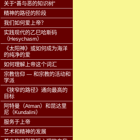
关于“善与恶的知识树”
精神的路径的阶段
我们如何爱上帝？
实践现代的乙巳哈斯码
（Hesychasm）
《太阳神》或如何成为海洋
的纯净的爱
如何理解上帝这个词汇
宗教信仰 — 和宗教的活动和
学派
《狭窄的路径》通向最高的
目标
阿特曼（Atman）和昆达里
尼（Kundalini）
服务于上帝
艺术和精神的发展