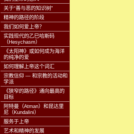
关于“善与恶的知识树”
精神的路径的阶段
我们如何爱上帝？
实践现代的乙巳哈斯码
（Hesychasm）
《太阳神》或如何成为海洋
的纯净的爱
如何理解上帝这个词汇
宗教信仰 — 和宗教的活动和
学派
《狭窄的路径》通向最高的
目标
阿特曼（Atman）和昆达里
尼（Kundalini）
服务于上帝
艺术和精神的发展