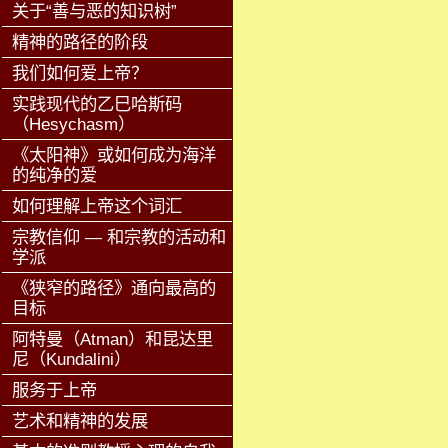
关于“善与恶的知识树”
精神的路径的阶段
我们如何爱上帝？
实践现代的乙巳哈斯码
（Hesychasm）
《太阳神》或如何成为海洋
的纯净的爱
如何理解上帝这个词汇
宗教信仰 — 和宗教的活动和
学派
《狭窄的路径》通向最高的
目标
阿特曼（Atman）和昆达里
尼（Kundalini）
服务于上帝
艺术和精神的发展