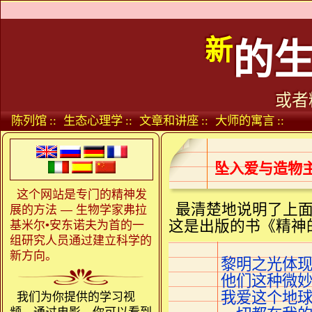
新
的
或者
陈列馆 ::
生态心理学 ::
文章和讲座 ::
大师的寓言 ::
坠入爱与造物
这个网站是专门的精神发
最清楚地说明了上
展的方法 — 生物学家弗拉
这是出版的书《精神
基米尔•安东诺夫为首的一
组研究人员通过建立科学的
新方向。
黎明之光体现
他们这种微妙
我爱这个地
我们为你提供的学习视