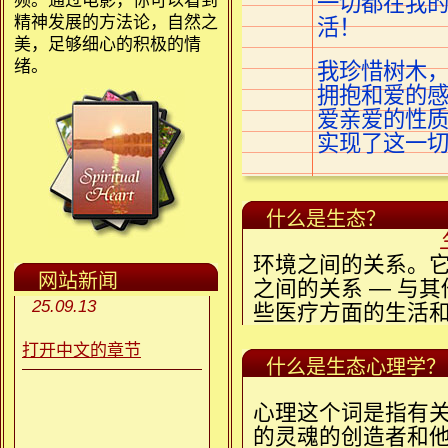
频。通过电影，你可以看到
一切都在我
精神发展的方法论，自然之
活！
美，足够细心的积极的情
绪。
我珍惜树木
拥抱和爱的
爱亲爱的性
实现了这一切
什么是生态？
环境之间的关系。
网站新闻
之间的关系 — 与其
25.09.13
些医疗方面的生活
打开中文的章节
什么是生态心理学？
心理这个词是指有
的灵魂的创造者和