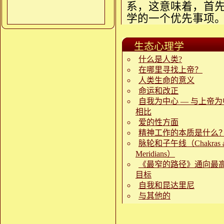
系，这意味着，首
学的一个优先事项
生态心理学
什么是人类?
在哪里寻找上帝？
人类生命的意义
命运和改正
自我为中心 — 与上帝
相比
爱的性方面
精神工作的本质是什么
脉轮和子午线（Chakras a
Meridians）
《最窄的路径》通向最
目标
自我和昆达里尼
与其他的