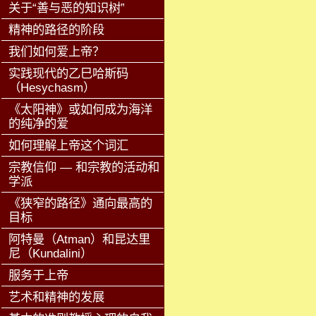
关于“善与恶的知识树”
精神的路径的阶段
我们如何爱上帝？
实践现代的乙巳哈斯码
（Hesychasm）
《太阳神》或如何成为海洋
的纯净的爱
如何理解上帝这个词汇
宗教信仰 — 和宗教的活动和
学派
《狭窄的路径》通向最高的
目标
阿特曼（Atman）和昆达里
尼（Kundalini）
服务于上帝
艺术和精神的发展