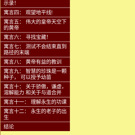
示录！
寓言四： 观望地平线!
寓言五： 伟大的皇帝天空下
的黄帝
寓言六： 寻找宝藏！
寓言七： 测试不会结束直到
路径的末端
寓言八： 黄帝有益的教训
寓言九： 智慧的珍珠是一颗
种子， 可以授予幼苗
寓言十： 关于骄傲，谦虚，
溶解能力 和关于与道合并
寓言十一： 理解永生的功课
寓言十二： 永生的老子的出
生
结论