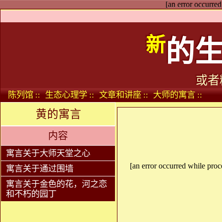
[an error occurred
新
的
或者
陈列馆 ::
生态心理学 ::
文章和讲座 ::
大师的寓言 ::
黄的寓言
内容
寓言关于大师天堂之心
[an error occurred while proce
寓言关于通过围墙
寓言关于金色的花，河之恋
和不朽的园丁