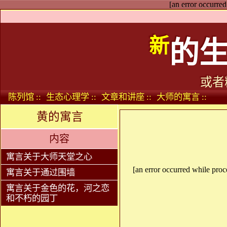
[an error occurred
新
的
或者
陈列馆 ::
生态心理学 ::
文章和讲座 ::
大师的寓言 ::
黄的寓言
内容
寓言关于大师天堂之心
[an error occurred while proce
寓言关于通过围墙
寓言关于金色的花，河之恋
和不朽的园丁