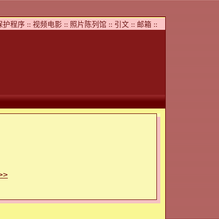
护程序 ::
视频电影 ::
照片陈列馆 ::
引文 ::
邮箱 ::
>>