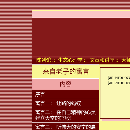
陈列馆 ::
生态心理学 ::
文章和讲座 ::
大师
来自老子的寓言
[an error oc
[an error oc
内容
序言
寓言一： 让路的蚂蚁
寓言二： 在自己精神的心灵
建立天空的宫殿！
寓言三： 听伟大的安宁的启