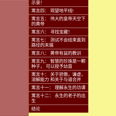
示录！
寓言四： 观望地平线!
寓言五： 伟大的皇帝天空下
的黄帝
寓言六： 寻找宝藏！
寓言七： 测试不会结束直到
路径的末端
寓言八： 黄帝有益的教训
寓言九： 智慧的珍珠是一颗
种子， 可以授予幼苗
寓言十： 关于骄傲，谦虚，
溶解能力 和关于与道合并
寓言十一： 理解永生的功课
寓言十二： 永生的老子的出
生
结论