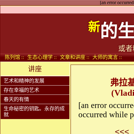
[an error occurred
新
的
或者
陈列馆 ::
生态心理学 ::
文章和讲座 ::
大师的寓言 ::
讲座
艺术和精神的发展
弗拉
存在幸福的艺术
(Vladi
春天的有情
[an error occurre
生命秘密的钥匙。永存的成
occurred while p
就
<<<