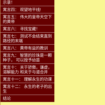
示录！
寓言四： 观望地平线!
寓言五： 伟大的皇帝天空下
的黄帝
寓言六： 寻找宝藏！
寓言七： 测试不会结束直到
路径的末端
寓言八： 黄帝有益的教训
寓言九： 智慧的珍珠是一颗
种子， 可以授予幼苗
寓言十： 关于骄傲，谦虚，
溶解能力 和关于与道合并
寓言十一： 理解永生的功课
寓言十二： 永生的老子的出
生
结论