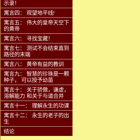
示录！
寓言四： 观望地平线!
寓言五： 伟大的皇帝天空下
的黄帝
寓言六： 寻找宝藏！
寓言七： 测试不会结束直到
路径的末端
寓言八： 黄帝有益的教训
寓言九： 智慧的珍珠是一颗
种子， 可以授予幼苗
寓言十： 关于骄傲，谦虚，
溶解能力 和关于与道合并
寓言十一： 理解永生的功课
寓言十二： 永生的老子的出
生
结论